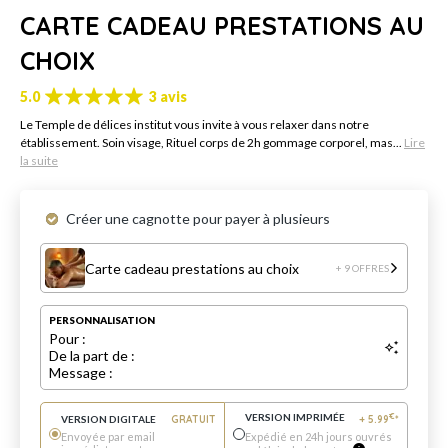
CARTE CADEAU PRESTATIONS AU
CHOIX
5.0
3 avis
Le Temple de délices institut vous invite à vous relaxer dans notre
établissement. Soin visage, Rituel corps de 2h gommage corporel, mas...
Lire
la suite
Créer une cagnotte pour payer à plusieurs
Carte cadeau prestations au choix
+ 9 OFFRES
PERSONNALISATION
Pour :
De la part de :
Message :
VERSION IMPRIMÉE
€
VERSION DIGITALE
GRATUIT
+
5.99
*
Envoyée par email
Expédié en 24h jours ouvrés