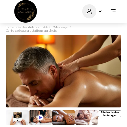
Le Temple des délices institut
Massage
Carte cadeau prestations au choix
Afficher toutes
les images